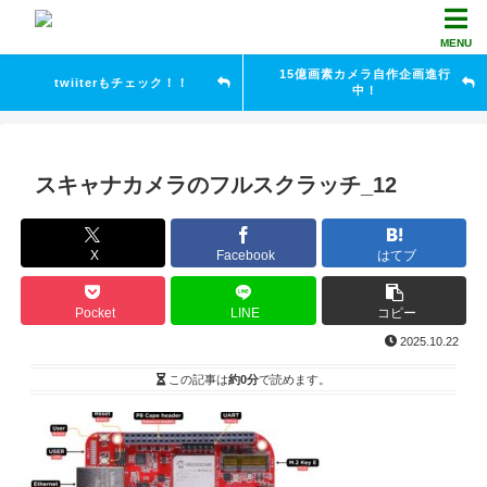
MENU
15億画素カメラ自作企画進行
twiiterもチェック！！
中！
スキャナカメラのフルスクラッチ_12
X
Facebook
はてブ
Pocket
LINE
コピー
2025.10.22
この記事は
約0分
で読めます。