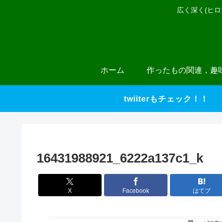
広く深く(ヒ
ホーム
作ったもの関連，趣
twiiterもチェック！！
16431988921_6222a137c1_k
X
Facebook
はてブ