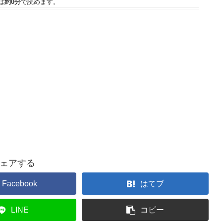
は
約0分
で読めます。
ェアする
Facebook
はてブ
LINE
コピー