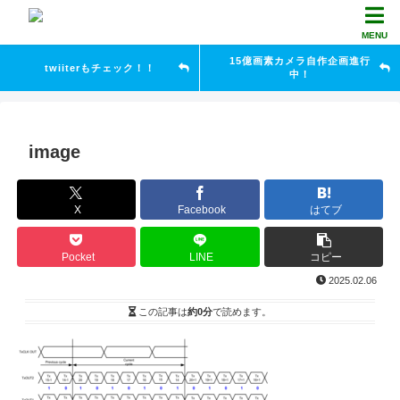
MENU
15億画素カメラ自作企画進行
twiiterもチェック！！
中！
image
X
Facebook
はてブ
Pocket
LINE
コピー
2025.02.06
この記事は
約0分
で読めます。