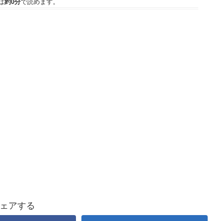
は
約0分
で読めます。
ェアする