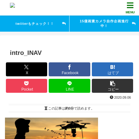
MENU
15億画素カメラ自作企画進行
twiiterもチェック！！
中！
intro_INAV
X
Facebook
はてブ
Pocket
LINE
コピー
2020.09.06
この記事は
約0分
で読めます。