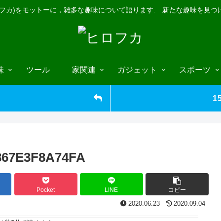
ロフカ)をモットーに，雑多な趣味について語ります. 新たな趣味を見つ
味
ツール
家関連
ガジェット
スポーツ
1
867E3F8A74FA
Pocket
LINE
コピー
2020.06.23
2020.09.04