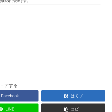
は
約0分
で読めます。
ェアする
Facebook
はてブ
LINE
コピー