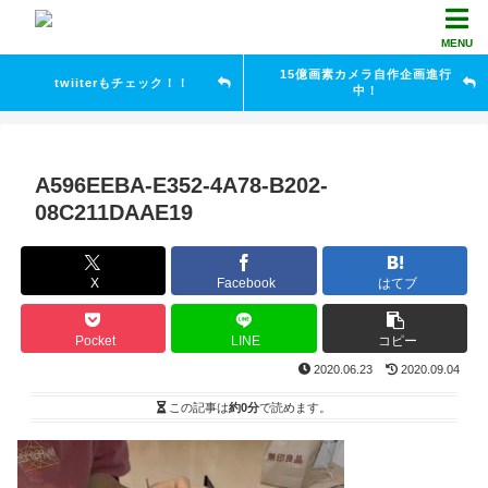
MENU
15億画素カメラ自作企画進行
twiiterもチェック！！
中！
A596EEBA-E352-4A78-B202-
08C211DAAE19
X
Facebook
はてブ
Pocket
LINE
コピー
2020.06.23
2020.09.04
この記事は
約0分
で読めます。