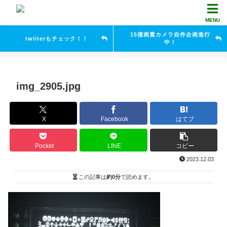
MENU
15億画素カメラ自作企画進行
twiiterもチェック！！
中！
img_2905.jpg
X
Facebook
はてブ
Pocket
LINE
コピー
2023.12.03
この記事は
約0分
で読めます。