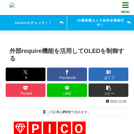
MENU
15億画素カメラ自作企画進行
twiiterもチェック！！
中！
外部require機能を活用してOLEDを制御す
る
X
Facebook
はてブ
Pocket
LINE
コピー
2023.12.05
この記事は
約0分
で読めます。