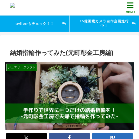
MENU
15億画素カメラ自作企画進行
twiiterもチェック！！
中！
結婚指輪作ってみた(元町彫金工房編)
ジュエリークラフト