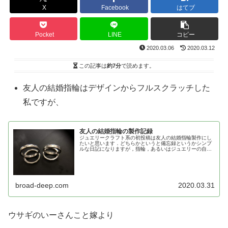
X
Facebook
はてブ
Pocket
LINE
コピー
2020.03.06
2020.03.12
この記事は
約7分
で読めます。
友人の結婚指輪はデザインからフルスクラッチした
私ですが、
友人の結婚指輪の製作記録
ジュエリークラフト系の初投稿は友人の結婚指輪製作にし
たいと思います．どちらかというと備忘録というかシンプ
ルな日記になりますが，指輪，あるいはジュエリーの自作
にご興味がおありの方は見ていってください． (2020/3/31
追記：自分たちの結婚...
broad-deep.com
2020.03.31
ウサギのいーさんこと嫁より