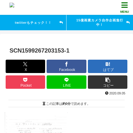
MENU
15億画素カメラ自作企画進行
twiiterもチェック！！
中！
SCN1599267203153-1
X
Facebook
はてブ
Pocket
LINE
コピー
2020.09.05
この記事は
約0分
で読めます。