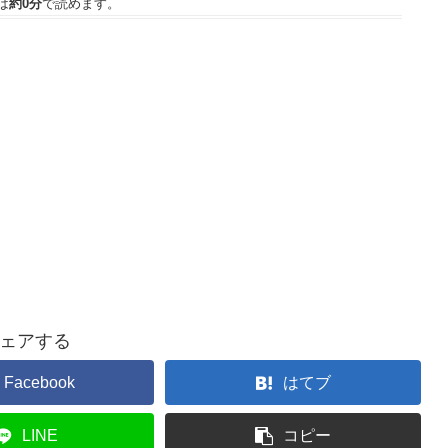
は
約0分
で読めます。
ェアする
Facebook
はてブ
LINE
コピー