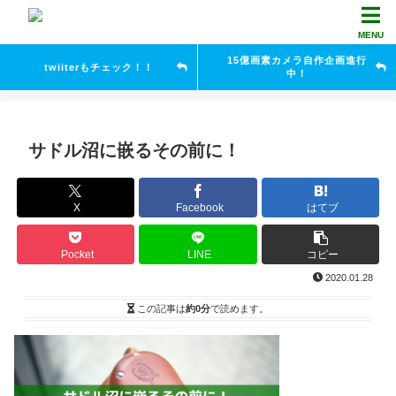
MENU
15億画素カメラ自作企画進行
twiiterもチェック！！
中！
サドル沼に嵌るその前に！
X
Facebook
はてブ
Pocket
LINE
コピー
2020.01.28
この記事は
約0分
で読めます。